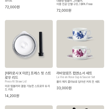
화이트
대용량 텀블러 그라울러.
이중 진공 단열 구조 / BPA Free
72,000원
72,000원
[테라로사 X 미르] 프레스 핏 스트
라비앙로즈 컵앤소서 세트
로우 리드
La Vie en Rose Cup & Saucer Set
Press-fit Straw Lid
몰리 해치 콜라보로 담아낸 커피 잔 세트
미르 텀블러와 결합 가능한 스트로우 & 리
33,000원
드 키트
14,200원