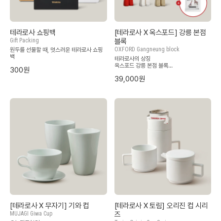
테라로사 쇼핑백
[테라로사 X 옥스포드] 강릉 본점
Gift Packing
블록
OXFORD Gangneung block
원두를 선물할 때, 멋스러운 테라로사 쇼핑
백
테라로사의 상징
옥스포드 강릉 본점 블록
300원
39,000원
*옥스포드와 협업한 제품으로 블록 포장지
넘버링이 되어 있지 않습니다.
[테라로사 X 무자기] 기와 컵
[테라로사 X 토림] 오리진 컵 시리
MUJAGI Giwa Cup
즈