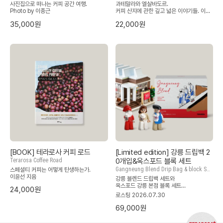
사진집으로 떠나는 커피 공간 여행.
과테말라와 엘살바도르.
Photo by 이종근
커피 산지에 관한 깊고 넓은 이야기들. 이윤
선 지음
35,000원
22,000원
[BOOK] 테라로사 커피 로드
[Limited edition] 강릉 드립백 2
Terarosa Coffee Road
0개입&옥스포드 블록 세트
Gangneung Blend Drip Bag & block Se
스페셜티 커피는 어떻게 탄생하는가.
t
이윤선 지음
강릉 블렌드 드립백 세트와
옥스포드 강릉 본점 블록 세트
24,000원
로스팅 2026.07.30
69,000원
*옥스포드 세트 단독 구매 시 외박스 없이
홀리데이 패키지 상자로 배송됩니다.