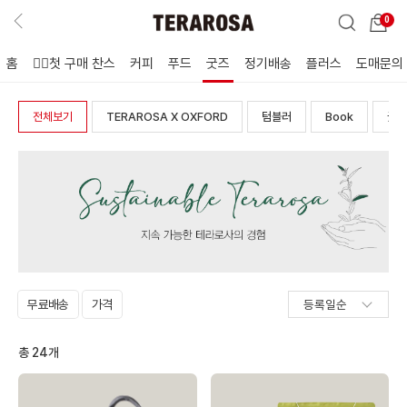
0
홈
🖐🏻첫 구매 찬스
커피
푸드
굿즈
정기배송
플러스
도매문의
전체보기
TERAROSA X OXFORD
텀블러
Book
굿즈
무료배송
가격
총
24
개