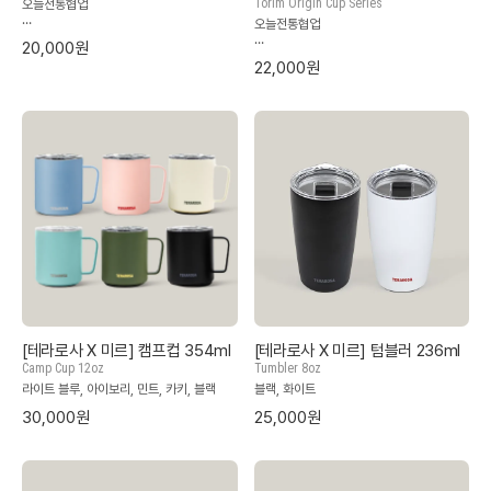
Torim Origin Cup Series
오늘전통협업
오늘전통협업
전통문화 창작자와 브랜드가 함께 엮은 새
20,000원
로운 가치
전통문화 창작자와 브랜드가 함께 엮은 새
22,000원
로운 가치
기와 컵 버블 20,000원 | 기와 컵 캄 20,
000원 | 기와 컵 버블+캄 37,000원 | 기
와 머그+소서 29,000원
[테라로사 X 미르] 캠프컵 354ml
[테라로사 X 미르] 텀블러 236ml
Camp Cup 12oz
Tumbler 8oz
라이트 블루, 아이보리, 민트, 카키, 블랙
블랙, 화이트
30,000원
25,000원