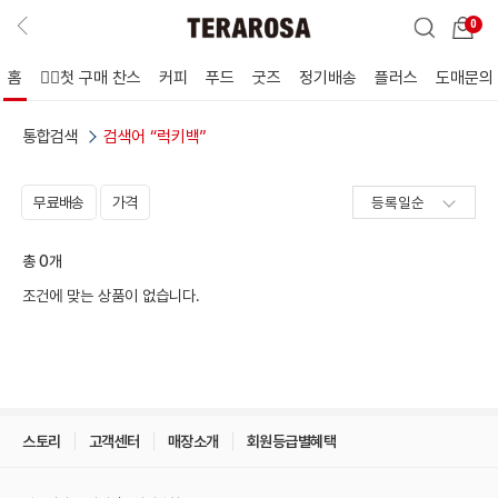
0
홈
🖐🏻첫 구매 찬스
커피
푸드
굿즈
정기배송
플러스
도매문의
통합검색
검색어 “럭키백”
무료배송
가격
총
0
개
조건에 맞는 상품이 없습니다.
스토리
고객센터
매장소개
회원등급별혜택